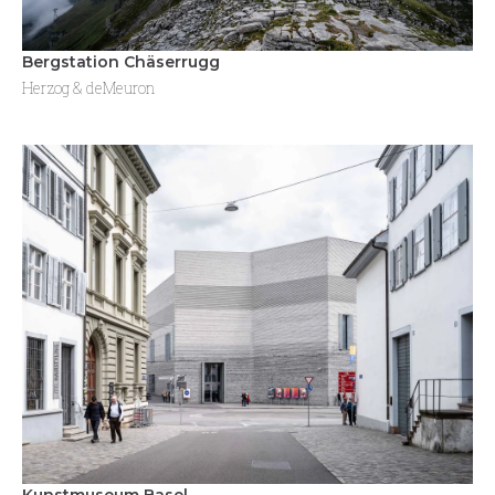
Bergstation Chäserrugg
Herzog & deMeuron
Kunstmuseum Basel