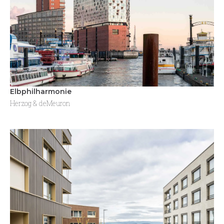
Elbphilharmonie
Herzog & deMeuron